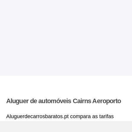
Aluguer de automóveis Cairns Aeroporto
Aluguerdecarrosbaratos.pt compara as tarifas
oferecidas por varias agências de aluguer de
automóveis e encontra as melhores tarifas para