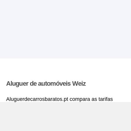
Aluguer de automóveis Weiz
Aluguerdecarrosbaratos.pt compara as tarifas
oferecidas por varias agências de aluguer de
automóveis e encontra as melhores tarifas para
alugar um carro. Todas as tarifas para veículos em
Weiz incluem a cobertura de seguro necessária e