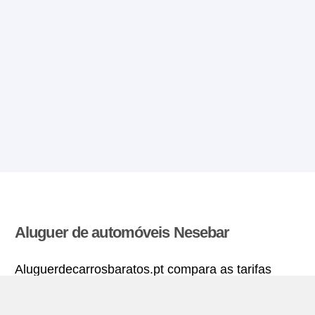
Aluguer de automóveis Nesebar
Aluguerdecarrosbaratos.pt compara as tarifas
oferecidas por varias agências de aluguer de
automóveis e encontra as melhores tarifas para