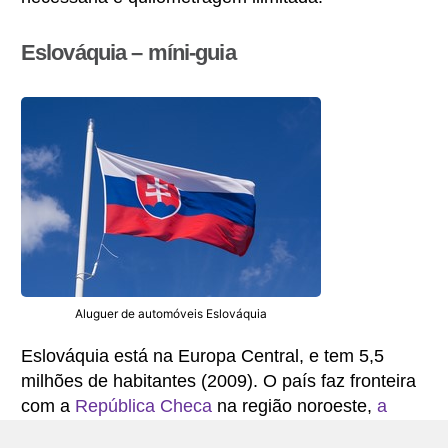
Eslováquia – míni-guia
Aluguer de automóveis Eslováquia
Eslováquia está na Europa Central, e tem 5,5
milhões de habitantes (2009). O país faz fronteira
com a
República Checa
na região noroeste,
a
Polónia
ao norte,
a Ucrânia
, a leste,
a Hungria
ao