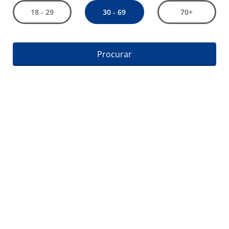
30 - 69
18 - 29
70+
Procurar