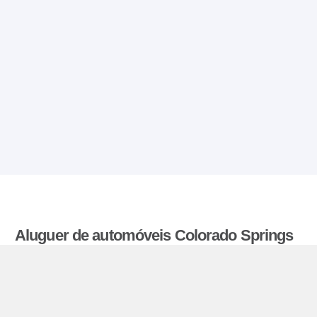
Aluguer de automóveis Colorado Springs
Aeroporto
Aluguerdecarrosbaratos.pt compara as tarifas
oferecidas por varias agências de aluguer de