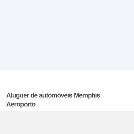
Aluguer de automóveis Memphis
Aeroporto
Aluguerdecarrosbaratos.pt compara as tarifas
oferecidas por varias agências de aluguer de