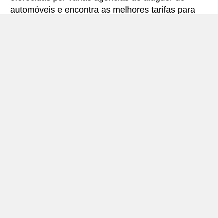
automóveis e encontra as melhores tarifas para
alugar um carro. Todas as tarifas para veículos em
Salo incluem a cobertura de seguro necessária e
quilometragem ilimitada.
Salo – míni-guia
Aluguer de automóveis Salo – Foto: © Japiot