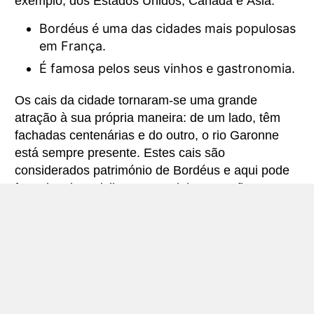
exemplo, dos Estados Unidos, Canadá e Ásia.
Bordéus é uma das cidades mais populosas
em França.
É famosa pelos seus vinhos e gastronomia.
Os cais da cidade tornaram-se uma grande
atração à sua própria maneira: de um lado, têm
fachadas centenárias e do outro, o rio Garonne
está sempre presente. Estes cais são
considerados património de Bordéus e aqui pode
fazer jogging, ciclismo e caminhar. Se não gosta
de nenhuma destas atividades, passeie pelas
lojas, cafés ou parques próximos e divirta-se. As
pessoas costumam fazer cruzeiros no Garonne
para explorar de perto a beleza da cidade e
passar tempo de qualidade com os seus amigos e
familiares.