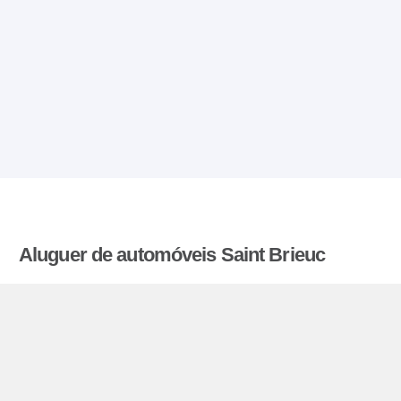
Aluguer de automóveis Saint Brieuc
Aluguerdecarrosbaratos.pt compara as tarifas
oferecidas por varias agências de aluguer de
automóveis e encontra as melhores tarifas para
alugar um carro. Todas as tarifas para veículos em
Saint Brieuc incluem a cobertura de seguro