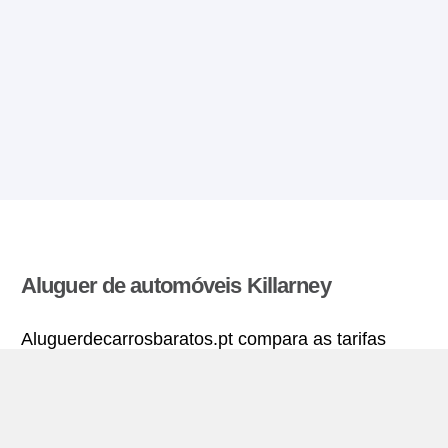
Aluguer de automóveis Killarney
Aluguerdecarrosbaratos.pt compara as tarifas
oferecidas por varias agências de aluguer de
automóveis e encontra as melhores tarifas para
alugar um carro. Todas as tarifas para veículos em
Killarney incluem a cobertura de seguro