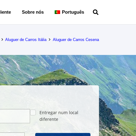
iente
Sobre nós
Português
Aluguer de Carros Itália
Aluguer de Carros Cesena
Entregar num local
diferente