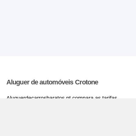
Aluguer de automóveis Crotone
Aluguerdecarrosbaratos.pt compara as tarifas
oferecidas por varias agências de aluguer de
automóveis e encontra as melhores tarifas para
alugar um carro. Todas as tarifas para veículos em
Crotone incluem a cobertura de seguro necessária