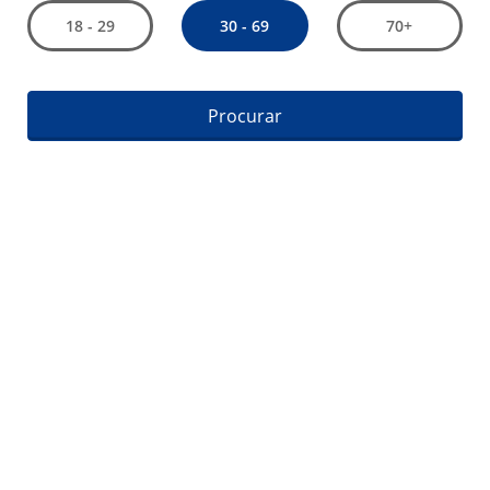
30 - 69
18 - 29
70+
Procurar