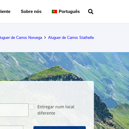
iente
Sobre nós
Português
luguer de Carros Noruega
Aluguer de Carros Stathelle
Entregar num local
diferente