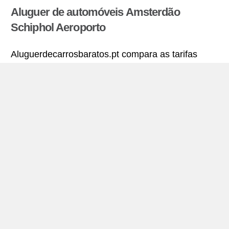
Aluguer de automóveis Amsterdão
Schiphol Aeroporto
Aluguerdecarrosbaratos.pt compara as tarifas
oferecidas por varias agências de aluguer de
automóveis e encontra as melhores tarifas para
alugar um carro. Todas as tarifas para veículos em
Amsterdão Schiphol Aeroporto incluem a
cobertura de seguro necessária e quilometragem
ilimitada.
Amsterdão Schiphol Aeroporto – míni-guia