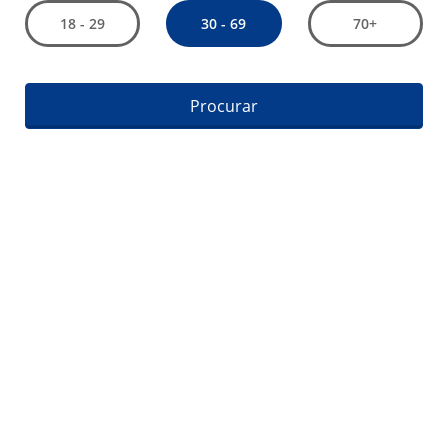
30 - 69
18 - 29
70+
Procurar