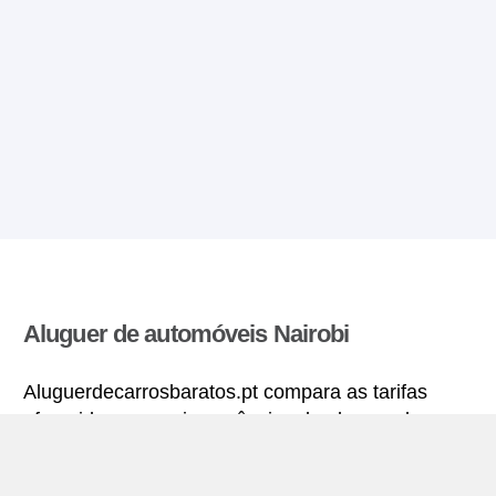
Aluguer de automóveis Nairobi
Aluguerdecarrosbaratos.pt compara as tarifas
oferecidas por varias agências de aluguer de
automóveis e encontra as melhores tarifas para
alugar um carro. Todas as tarifas para veículos em