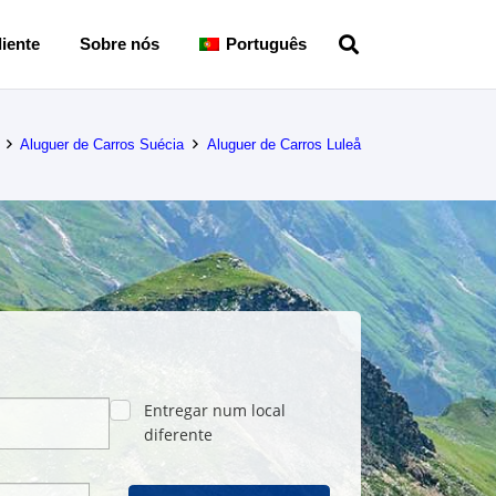
iente
Sobre nós
Português
Aluguer de Carros Suécia
Aluguer de Carros Luleå
Entregar num local
diferente