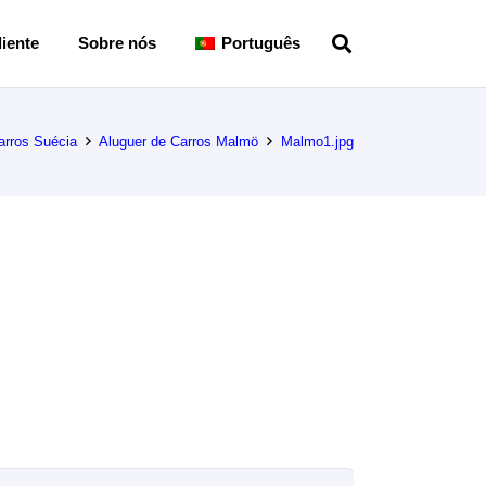
iente
Sobre nós
Português
arros Suécia
Aluguer de Carros Malmö
Malmo1.jpg