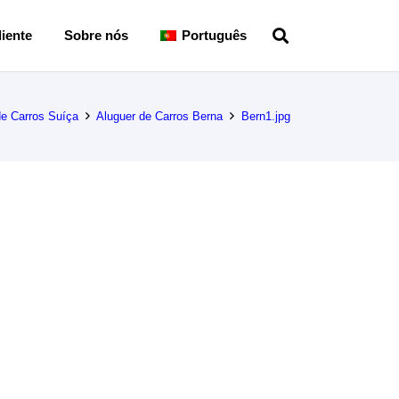
iente
Sobre nós
Português
de Carros Suíça
Aluguer de Carros Berna
Bern1.jpg