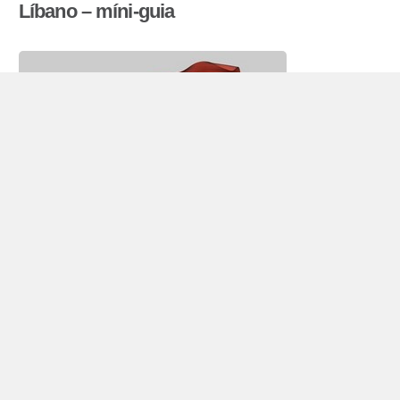
Líbano – míni-guia
Aluguer de automóveis Líbano
O Líbano está localizado no Oriente Médio, e tem
4 milhões de habitantes (2009). país, a costa, a
oeste com o Mar Mediterrâneo, na fronteira com
a
Síria
, no norte e leste, bem como para
Israel
e
Palestina, no sul.